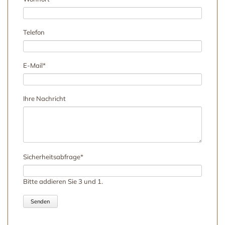
Telefon
Pflichtfeld
E-Mail
*
Ihre Nachricht
Pflichtfeld
Sicherheitsabfrage
*
Bitte addieren Sie 3 und 1.
Senden